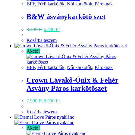
BFF
,
Férfi karkötők
,
Női karkötők
,
Pároknak
B&W ásványkarkötő szet
Original
Current
8.490
Ft
6.490
Ft
price
price
was:
is:
Kosárba teszem
8.490 Ft.
6.490 Ft.
Akció!
BFF
,
Férfi karkötők
,
Női karkötők
,
Pároknak
Crown Lávakő-Ónix & Fehér
Ásvány Páros karkötőszet
Original
Current
7.990
Ft
6.990
Ft
price
price
was:
is:
Kosárba teszem
7.990 Ft.
6.990 Ft.
Akció!