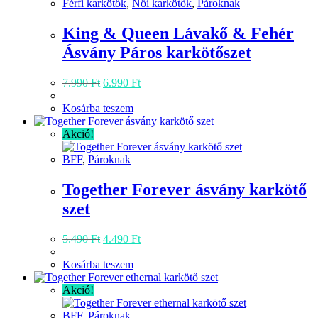
van.
Férfi karkötők
,
Női karkötők
,
Pároknak
A
változatok
King & Queen Lávakő & Fehér
a
Ásvány Páros karkötőszet
termékoldalon
választhatók
ki
Original
Current
7.990
Ft
6.990
Ft
price
price
was:
is:
Kosárba teszem
7.990 Ft.
6.990 Ft.
Akció!
BFF
,
Pároknak
Together Forever ásvány karkötő
szet
Original
Current
5.490
Ft
4.490
Ft
price
price
was:
is:
Kosárba teszem
5.490 Ft.
4.490 Ft.
Akció!
BFF
,
Pároknak