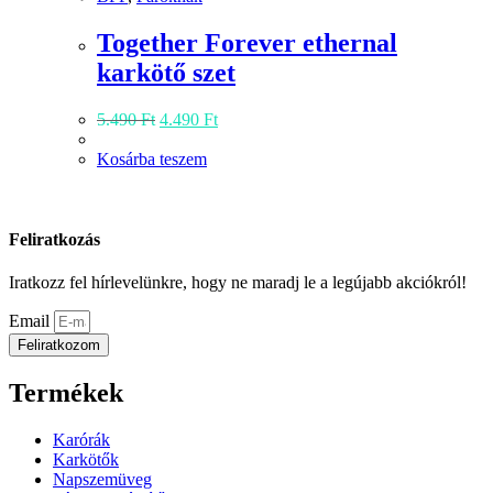
Together Forever ethernal
karkötő szet
Original
Current
5.490
Ft
4.490
Ft
price
price
was:
is:
Kosárba teszem
5.490 Ft.
4.490 Ft.
Feliratkozás
Iratkozz fel hírlevelünkre, hogy ne maradj le a legújabb akciókról!
Email
Feliratkozom
Termékek
Karórák
Karkötők
Napszemüveg