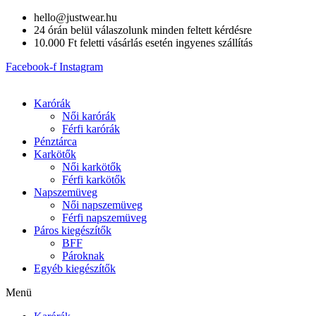
Skip
hello@justwear.hu
to
24 órán belül válaszolunk minden feltett kérdésre
content
10.000 Ft feletti vásárlás esetén ingyenes szállítás
Facebook-f
Instagram
Karórák
Női karórák
Férfi karórák
Pénztárca
Karkötők
Női karkötők
Férfi karkötők
Napszemüveg
Női napszemüveg
Férfi napszemüveg
Páros kiegészítők
BFF
Pároknak
Egyéb kiegészítők
Menü