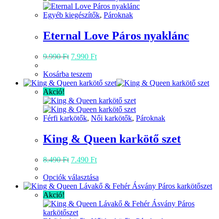
Egyéb kiegészítők
,
Pároknak
Eternal Love Páros nyaklánc
Original
Current
9.990
Ft
7.990
Ft
price
price
was:
is:
Kosárba teszem
9.990 Ft.
7.990 Ft.
Akció!
Férfi karkötők
,
Női karkötők
,
Pároknak
King & Queen karkötő szet
Original
Current
8.490
Ft
7.490
Ft
price
price
was:
is:
Ennek
Opciók választása
8.490 Ft.
7.490 Ft.
a
terméknek
Akció!
több
variációja