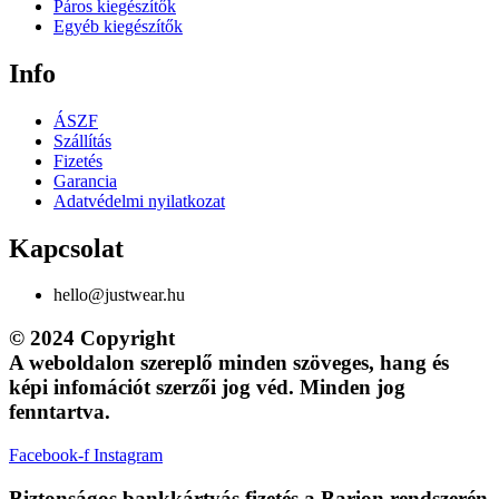
Páros kiegészítők
Egyéb kiegészítők
Info
ÁSZF
Szállítás
Fizetés
Garancia
Adatvédelmi nyilatkozat
Kapcsolat
hello@justwear.hu
© 2024 Copyright
A weboldalon szereplő minden szöveges, hang és
képi infomációt szerzői jog véd. Minden jog
fenntartva.
Facebook-f
Instagram
Biztonságos bankkártyás fizetés a Barion rendszerén