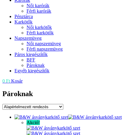
Karórák
Női karórák
Férfi karórák
Pénztárca
Karkötők
Női karkötők
Férfi karkötők
Napszemüveg
Női napszemüveg
Férfi napszemüveg
Páros kiegészítők
BFF
Pároknak
Egyéb kiegészítők
0
Ft
Kosár
Pároknak
Akció!