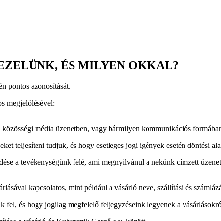
EZELÜNK, ÉS MILYEN OKKAL?
n pontos azonosítását.
os megjelölésével:
en, közösségi média üzenetben, vagy bármilyen kommunikációs formában 
ket teljesíteni tudjuk, és hogy esetleges jogi igények esetén döntési al
ődése a tevékenységünk felé, ami megnyilvánul a nekünk címzett üzene
lásával kapcsolatos, mint például a vásárló neve, szállítási és számlázá
k fel, és hogy jogilag megfelelő feljegyzéseink legyenek a vásárlásokró