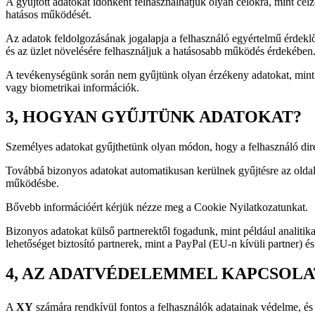
A gyűjtött adatokat időnként felhasználhatjuk olyan célokra, mint célz
hatásos működését.
Az adatok feldolgozásának jogalapja a felhasználó egyértelmű érdekl
és az üzlet növelésére felhasználjuk a hatásosabb működés érdekében
A tevékenységünk során nem gyűjtünk olyan érzékeny adatokat, mint etni
vagy biometrikai információk.
3, HOGYAN GYŰJTÜNK ADATOKAT?
Személyes adatokat gyűjthetünk olyan módon, hogy a felhasználó direk
Továbbá bizonyos adatokat automatikusan kerülnek gyűjtésre az oldal
működésbe.
Bővebb információért kérjük nézze meg a Cookie Nyilatkozatunkat.
Bizonyos adatokat külső partnerektől fogadunk, mint például analitikai
lehetőséget biztosító partnerek, mint a PayPal (EU-n kívüli partner) és
4, AZ ADATVÉDELEMMEL KAPCSOLA
A
XY
számára rendkívül fontos a felhasználók adatainak védelme, és