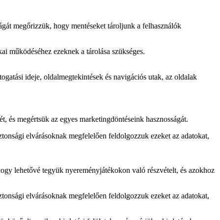
ságát megőrizzük, hogy mentéseket tároljunk a felhasználók
ikai működéséhez ezeknek a tárolása szükséges.
togatási ideje, oldalmegtekintések és navigációs utak, az oldalak
ét, és megértsük az egyes marketingdöntéseink hasznosságát.
ztonsági elvárásoknak megfelelően feldolgozzuk ezeket az adatokat,
 hogy lehetővé tegyük nyereményjátékokon való részvételt, és azokhoz
ztonsági elvárásoknak megfelelően feldolgozzuk ezeket az adatokat,