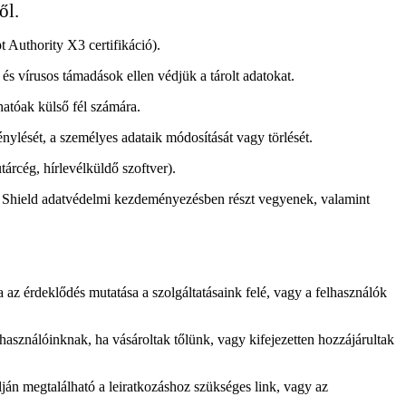
ől.
 Authority X3 certifikáció).
s vírusos támadások ellen védjük a tárolt adatokat.
hatóak külső fél számára.
nylését, a személyes adataik módosítását vagy törlését.
tárcég, hírlevélküldő szoftver).
y Shield adatvédelmi kezdeményezésben részt vegyenek, valamint
az érdeklődés mutatása a szolgáltatásaink felé, vagy a felhasználók
sználóinknak, ha vásároltak tőlünk, vagy kifejezetten hozzájárultak
lján megtalálható a leiratkozáshoz szükséges link, vagy az