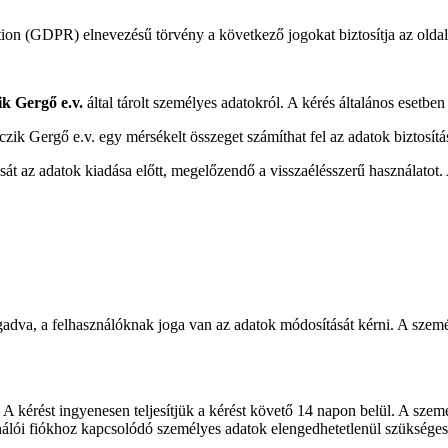
on (GDPR) elnevezésű törvény a következő jogokat biztosítja az oldal
k Gergő e.v.
által tárolt személyes adatokról. A kérés általános esetben
zik Gergő e.v. egy mérsékelt összeget számíthat fel az adatok biztosítás
t az adatok kiadása előtt, megelőzendő a visszaélésszerű használatot.
dva, a felhasználóknak joga van az adatok módosítását kérni. A szemé
A kérést ingyenesen teljesítjük a kérést követő 14 napon belül. A személ
nálói fiókhoz kapcsolódó személyes adatok elengedhetetlenül szükségese