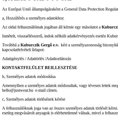
Az Európai Unió állampolgáraként a General Data Protection Regulati
a, Hozzáférés a személyes adatokhoz
Az oldal felhasználóinak jogában áll kérnie egy másolatot a
Kuburczi
Ismételt, visszaélésszerű, indok nélküli adatkérvényezés esetén Kuburc
Továbbá a
Kuburczik Gergő e.v.
kéri a személyazonosság bizonyításá
kapcsolatfelvételi űrlapot:
Adatigénylés / Adattörlés /Adatkorlátozás
KONTAKTFELÜLET BEILLESZTÉSE
b, Személyes adatok módosítása
Amennyiben a személyes adatok módosultak, vagy tévesen lettek mega
hello@justwear.hu e-mail címen.
c, Személyes adatok törlésének kérése
A felhasználóknak joga van az összes személyes adatuk törlését kérni. 
esetleg megvásárolt anyagok is elérhetetlenné válnak, mivel a felhasz