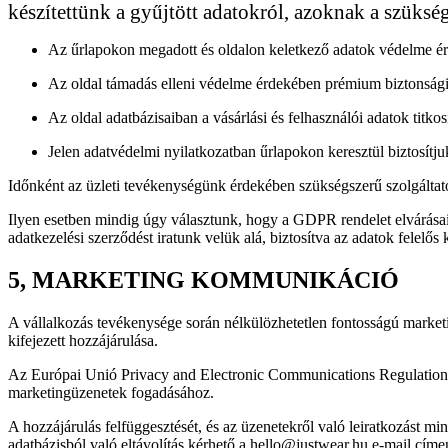
készítettünk a gyűjtött adatokról, azoknak a szükség
Az űrlapokon megadott és oldalon keletkező adatok védelme érd
Az oldal támadás elleni védelme érdekében prémium biztonsági s
Az oldal adatbázisaiban a vásárlási és felhasználói adatok titk
Jelen adatvédelmi nyilatkozatban űrlapokon keresztül biztosítju
Időnként az üzleti tevékenységünk érdekében szükségszerű szolgáltató p
Ilyen esetben mindig úgy választunk, hogy a GDPR rendelet elvárás
adatkezelési szerződést iratunk velük alá, biztosítva az adatok felelős 
5, MARKETING KOMMUNIKÁCIÓ
A vállalkozás tevékenysége során nélkülözhetetlen fontosságú marketi
kifejezett hozzájárulása.
Az Európai Unió Privacy and Electronic Communications Regulations 
marketingüzenetek fogadásához.
A hozzájárulás felfüggesztését, és az üzenetekről való leiratkozást m
adatbázisból való eltávolítás kérhető a hello@justwear.hu e-mail címe