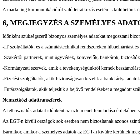
A marketing kommunikációról való leiratkozás esetén is küldhetünk üz
6, MEGJEGYZÉS A SZEMÉLYES AD
Időnként szükségszerű bizonyos személyes adatokat megosztani bizon
-IT szolgáltatók, és a számítástechnikai rendszereken hibaelhárítást és
-Szakértői partnerek, mint ügyvédek, könyvelők, bankárok, biztosítók
-Kormányzati szervek, amik a tevékenységünkről kérnek beszámolást
-Fizetési szolgáltatók, akik biztonságosan kezelik a bankkártya adatok
-Futárszolgálatok, akik teljesítik a bejövő rendeléseket a megadott szál
Nemzetközi adattranszferek
A felhasználók adatait időnként az üzletmenet fenntartása érdekében
Az EGT-n kívüli országok sok esetben nem biztosítanak azonos szintű v
Bármikor, amikor a személyes adatok az EGT-n kívülre kerülnek megte