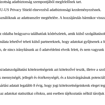
zottság adatbiztonság szempontjából megfelelőnek tart.
 EU-US Privacy Shield elnevezésű adatbiztonsági kezdeményezésnek.
használóknak az adattranszfer megtételére. A hozzájárulás bármikor viss
az oldalba beágyazva találhatóak kódrészletek, amik külső szolgáltatáso
álata lehetővé teheti külső partnereknek, hogy adatokat gyűjtsenek a f
de nincs irányításunk az ő adatvédelmi elveik felett, és nem vagyunk fe
i/adatszolgáltatási kötelezettségeink azt kötelezővé teszik, illetve a sz
mennyiségét, jellegét és érzékenységét, és a kiszivárgásának potenciáli
lási adatait legalább 8 évig, hogy jogi kötelezettségeinkenk eleget te
datokat statisztikai célokra, ami esetben tájékoztatás nélkül tároljuk 