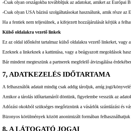
-Csak olyan országokba továbbítjuk az adatokat, amiket az Európai Bi
-Csak olyan USA bázisú szolgáltatásokat használunk, amik része az
Ha a fentiek nem teljesülnek, a kifejezett hozzájárulását kérjük a fel
Külső oldalakra vezető linkek
Ez az oldal időnként tartalmaz külső oldalakra vezető linkeket, vagy 
Ezeknek a linkeknek a kattintása, vagy a beágyazott megoldások haszn
Bár mindent megteszünk a partnerek megfelelő átvizsgálása érdekében, 
7, ADATKEZELÉS IDŐTARTAMA
A felhasználók adatait mindig csak addig tároljuk, amíg jogi/könyvelés
Amikor a tárolás időtartamáról döntünk, figyelembe vesszük az adatok 
Adózási okokból szükséges megőriznünk a vásárlók számlázási és vásár
Bizonyos körülmények között anonimizált formában felhasználhatjuk az a
8, A LÁTOGATÓ JOGAI