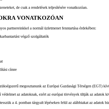
eneteket, de csak a rendelések teljesítésére vonatkozóan.
ATOKRA VONATKOZÓAN
yos partnereinkkel a normál üzletmenet fenntartása érdekében:
 karbantartást végző szolgáltatók
at
lítási címre
 szükségszerű megosztanunk az Európai Gazdasági Térségen (EGT) kívül
édelmet az adatoknak, ezért az európai törvények tiltják az adatok kivi
sszük a 4. pontban tárgyalt lépéseken felül az alábbiakat az adatok b