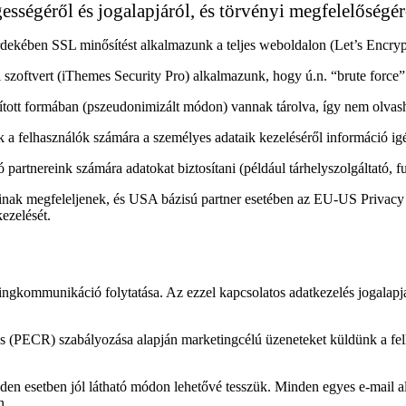
ességéről és jogalapjáról, és törvényi megfelelőségér
ekében SSL minősítést alkalmazunk a teljes weboldalon (Let’s Encrypt
zoftvert (iThemes Security Pro) alkalmazunk, hogy ú.n. “brute force” é
osított formában (pszeudonimizált módon) vannak tárolva, így nem olvas
k a felhasználók számára a személyes adataik kezeléséről információ igé
artnereink számára adatokat biztosítani (például tárhelyszolgáltató, fu
ainak megfeleljenek, és USA bázisú partner esetében az EU-US Privac
kezelését.
ngkommunikáció folytatása. Az ezzel kapcsolatos adatkezelés jogalapja 
(PECR) szabályozása alapján marketingcélú üzeneteket küldünk a felha
inden esetben jól látható módon lehetővé tesszük. Minden egyes e-mail a
n.