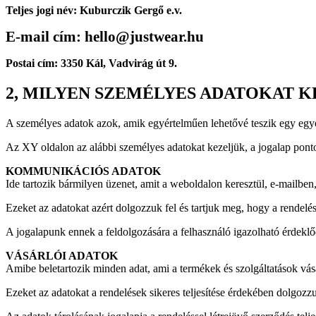
Teljes jogi név: Kuburczik Gergő e.v.
E-mail cím: hello@justwear.hu
Postai cím: 3350 Kál, Vadvirág út 9.
2, MILYEN SZEMÉLYES ADATOKAT K
A személyes adatok azok, amik egyértelműen lehetővé teszik egy egyé
Az XY oldalon az alábbi személyes adatokat kezeljük, a jogalap pont
KOMMUNIKÁCIÓS ADATOK
Ide tartozik bármilyen üzenet, amit a weboldalon keresztül, e-mailb
Ezeket az adatokat azért dolgozzuk fel és tartjuk meg, hogy a rendelése
A jogalapunk ennek a feldolgozására a felhasználó igazolható érdekl
VÁSÁRLÓI ADATOK
Amibe beletartozik minden adat, ami a termékek és szolgáltatások vásár
Ezeket az adatokat a rendelések sikeres teljesítése érdekében dolgozzu