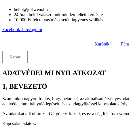
Skip
hello@justwear.hu
to
24 órán belül válaszolunk minden feltett kérdésre
content
10.000 Ft feletti vásárlás esetén ingyenes szállítás
Facebook-f
Instagram
Karórák
Pénz
Kosár
ADATVÉDELMI NYILATKOZAT
1, BEVEZETŐ
Számunkra nagyon fontos, hogy betartsuk az aktuálisan érvényes adat
adatvédelemre irányuló lépéseit, és az adatgyűjtéssel kapcsolatos foly
Az adatokat a Kuburczik Gergő e.v. kezeli, és ez a cég felelős a szem
Kapcsolati adatok: