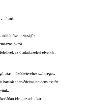
zavonható.
k működését biztosítják.
elhasználókról.
lelősek az ő adatkezelési elveikért.
olgáltatás működtetéséhez szükséges.
s hatását adatvédelmi incidens esetén.
gyünk.
korlátlan ideig az adatokat.