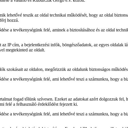
esítése a vásárló és Kuburczik Gergő e.v. között.
ik lehetővé teszik az oldal technikai működését, hogy az oldal bizton
férj hozzá.
dése a tevékenységünk felé, aminek a biztosításához és az oldal techn
 az IP cím, a bejelentkezési infók, böngészőadatok, az egyes oldalak lá
vel megtekinted az oldalt.
álók szokásait az oldalon, megőrizzük az oldalunk biztonságos működés
ődése a tevékenységünk felé, ami lehetővé teszi a számunkra, hogy a bi
.
rtalmat fogad tőlünk szívesen. Ezeket az adatokat azért dolgozzuk fel,
 felé a felhasználó érdeklődést fejezett ki.
ődése a tevékenységünk felé, ami lehetővé teszi a számunkra, hogy a bi
.