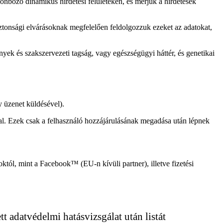
lönböző dinamikus hirdetési felületeken, és mérjük a hirdetések
ztonsági elvárásoknak megfelelően feldolgozzuk ezeket az adatokat,
nyek és szakszervezeti tagság, vagy egészségügyi háttér, és genetikai
y üzenet küldésével).
al. Ezek csak a felhasználó hozzájárulásának megadása után lépnek
októl, mint a Facebook™ (EU-n kívüli partner), illetve fizetési
t adatvédelmi hatásvizsgálat után listát