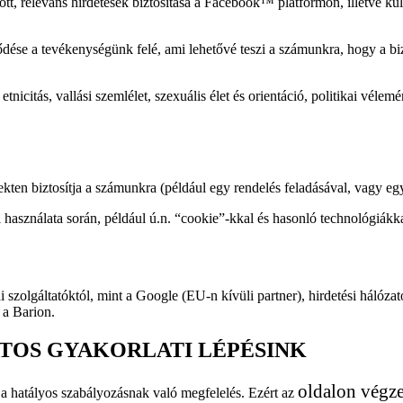
ott, releváns hirdetések biztosítása a Facebook™ platformon, illetve kü
ődése a tevékenységünk felé, ami lehetővé teszi a számunkra, hogy a bi
.
citás, vallási szemlélet, szexuális élet és orientáció, politikai vélemé
ten biztosítja a számunkra (például egy rendelés feladásával, vagy eg
 használata során, például ú.n. “cookie”-kkal és hasonló technológiákk
 szolgáltatóktól, mint a Google (EU-n kívüli partner), hirdetési hálózat
 a Barion.
TOS GYAKORLATI LÉPÉSINK
oldalon végzet
 a hatályos szabályozásnak való megfelelés. Ezért az