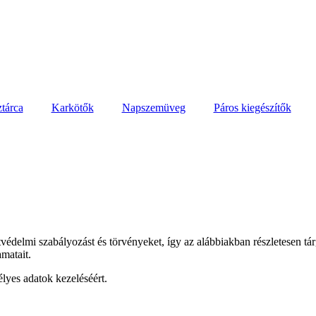
tárca
Karkötők
Napszemüveg
Páros kiegészítők
védelmi szabályozást és törvényeket, így az alábbiakban részletesen tá
amatait.
élyes adatok kezeléséért.