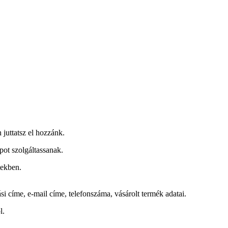
juttatsz el hozzánk.
apot szolgáltassanak.
tekben.
si címe, e-mail címe, telefonszáma, vásárolt termék adatai.
l.