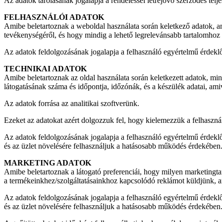
Az adatok tárolásának jogalapja a rendeléssel létrejövő szerződés telj
FELHASZNÁLÓI ADATOK
Amibe beletartoznak a weboldal használata során keletkező adatok, am
tevékenységéről, és hogy mindig a lehető legrelevánsabb tartalomhoz 
Az adatok feldolgozásának jogalapja a felhasználó egyértelmű érdeklő
TECHNIKAI ADATOK
Amibe beletartoznak az oldal használata során keletkezett adatok, mint
látogatásának száma és időpontja, időzónák, és a készülék adatai, ami
Az adatok forrása az analitikai szoftverünk.
Ezeket az adatokat azért dolgozzuk fel, hogy kielemezzük a felhaszn
Az adatok feldolgozásának jogalapja a felhasználó egyértelmű érdekl
és az üzlet növelésére felhasználjuk a hatásosabb működés érdekében
MARKETING ADATOK
Amibe beletartoznak a látogató preferenciái, hogy milyen marketingta
a termékeinkhez/szolgáltatásainkhoz kapcsolódó reklámot küldjünk, ami
Az adatok feldolgozásának jogalapja a felhasználó egyértelmű érdekl
és az üzlet növelésére felhasználjuk a hatásosabb működés érdekében