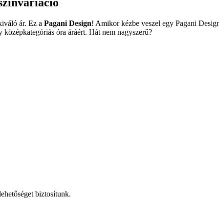
színvariáció
kiváló ár. Ez a
Pagani Design
! Amikor kézbe veszel egy Pagani Design 
y középkategóriás óra áráért. Hát nem nagyszerű?
ehetőséget biztosítunk.