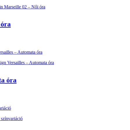
 óra
ta óra