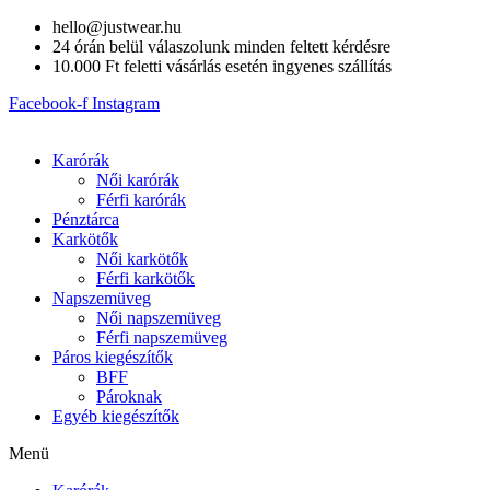
Skip
hello@justwear.hu
to
24 órán belül válaszolunk minden feltett kérdésre
content
10.000 Ft feletti vásárlás esetén ingyenes szállítás
Facebook-f
Instagram
Karórák
Női karórák
Férfi karórák
Pénztárca
Karkötők
Női karkötők
Férfi karkötők
Napszemüveg
Női napszemüveg
Férfi napszemüveg
Páros kiegészítők
BFF
Pároknak
Egyéb kiegészítők
Menü