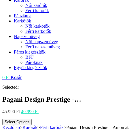
Karórák
Női karórák
Férfi karórák
Pénztárca
Karkötők
Női karkötők
Férfi karkötők
Napszemüveg
Női napszemüveg
Férfi napszemüveg
Páros kiegészítők
BFF
Pároknak
Egyéb kiegészítők
0
Ft
Kosár
Selected:
Pagani Design Prestige -…
Original
Current
45.990
Ft
40.990
Ft
price
price
was:
is:
Select Options
45.990 Ft.
40.990 Ft.
Kezdőlap
>
Karórák
>
Férfi karórák
>
Pagani Design Prestige – Automata