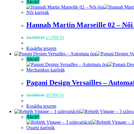
terméknek
Akció!
több
variációja
Női karórák
van.
A
Hannah Martin Marseille 02 – Női
változatok
a
Original
Current
16.990
Ft
15.990
Ft
termékoldalon
price
price
választhatók
was:
is:
Kosárba teszem
ki
16.990 Ft.
15.990 Ft.
Akció!
Mechanikus karórák
Pagani Design Versailles – Automa
Original
Current
59.990
Ft
49.990
Ft
price
price
was:
is:
Kosárba teszem
59.990 Ft.
49.990 Ft.
Akció!
Quartz karórák