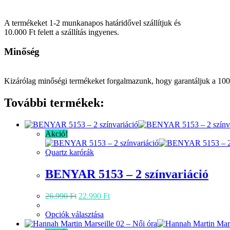
A termékeket 1-2 munkanapos határidővel szállítjuk és
10.000 Ft felett a szállítás ingyenes.
Minőség
Kizárólag minőségi termékeket forgalmazunk, hogy garantáljuk a 100
További termékek:
Akció!
Quartz karórák
BENYAR 5153 – 2 színvariáció
Original
Current
26.990
Ft
22.990
Ft
price
price
was:
Ennek
is:
Opciók választása
26.990 Ft.
a
22.990 Ft.