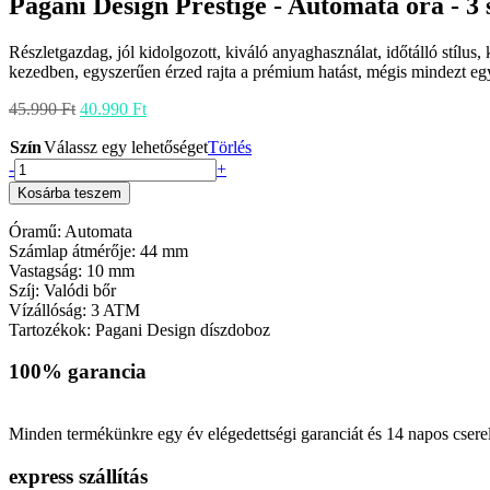
Pagani Design Prestige - Automata óra - 3 
Részletgazdag, jól kidolgozott, kiváló anyaghasználat, időtálló stílus, 
kezedben, egyszerűen érzed rajta a prémium hatást, mégis mindezt eg
Original
Current
45.990
Ft
40.990
Ft
price
price
Szín
Válassz egy lehetőséget
was:
is:
Törlés
Pagani
45.990 Ft.
40.990 Ft.
-
+
Design
Kosárba teszem
Prestige
-
Óramű: Automata
Automata
Számlap átmérője: 44 mm
óra
Vastagság: 10 mm
-
Szíj: Valódi bőr
3
Vízállóság: 3 ATM
színvariáció
Tartozékok: Pagani Design díszdoboz
mennyiség
100% garancia
Minden termékünkre egy év elégedettségi garanciát és 14 napos cserel
express szállítás