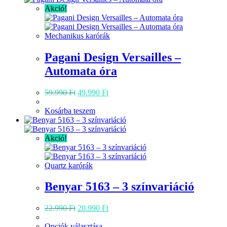
Akció!
Mechanikus karórák
Pagani Design Versailles –
Automata óra
Original
Current
59.990
Ft
49.990
Ft
price
price
was:
is:
Kosárba teszem
59.990 Ft.
49.990 Ft.
Akció!
Quartz karórák
Benyar 5163 – 3 színvariáció
Original
Current
22.990
Ft
20.990
Ft
price
price
was:
Ennek
is:
Opciók választása