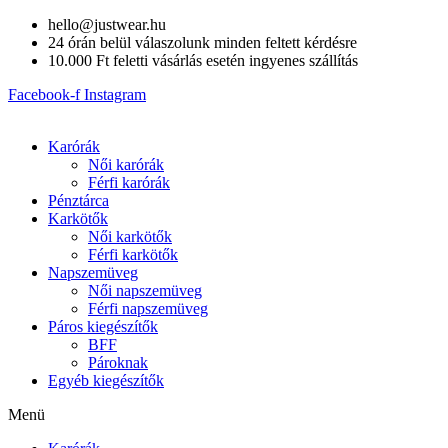
Skip
hello@justwear.hu
to
24 órán belül válaszolunk minden feltett kérdésre
content
10.000 Ft feletti vásárlás esetén ingyenes szállítás
Facebook-f
Instagram
Karórák
Női karórák
Férfi karórák
Pénztárca
Karkötők
Női karkötők
Férfi karkötők
Napszemüveg
Női napszemüveg
Férfi napszemüveg
Páros kiegészítők
BFF
Pároknak
Egyéb kiegészítők
Menü