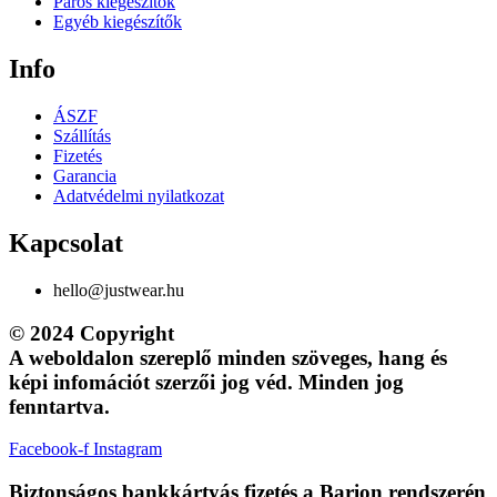
Páros kiegészítők
Egyéb kiegészítők
Info
ÁSZF
Szállítás
Fizetés
Garancia
Adatvédelmi nyilatkozat
Kapcsolat
hello@justwear.hu
© 2024 Copyright
A weboldalon szereplő minden szöveges, hang és
képi infomációt szerzői jog véd. Minden jog
fenntartva.
Facebook-f
Instagram
Biztonságos bankkártyás fizetés a Barion rendszerén