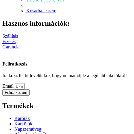
price
price
was:
is:
Kosárba teszem
16.990 Ft.
15.990 Ft.
Hasznos információk:
Szállítás
Fizetés
Garancia
Feliratkozás
Iratkozz fel hírlevelünkre, hogy ne maradj le a legújabb akciókról!
Email
Feliratkozom
Termékek
Karórák
Karkötők
Napszemüveg