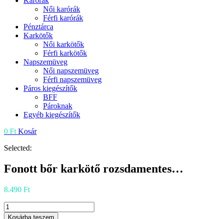
Karórák
Női karórák
Férfi karórák
Pénztárca
Karkötők
Női karkötők
Férfi karkötők
Napszemüveg
Női napszemüveg
Férfi napszemüveg
Páros kiegészítők
BFF
Pároknak
Egyéb kiegészítők
0
Ft
Kosár
Selected:
Fonott bőr karkötő rozsdamentes…
8.490
Ft
Fonott
bőr
Kosárba teszem