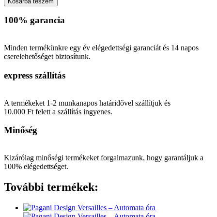
Kosárba teszem
karkötő
rozsdamentes
100% garancia
kelta
dísszel
-
Minden termékünkre egy év elégedettségi garanciát és 14 napos
fém
cserelehetőséget biztosítunk.
mágneses
csat
express szállítás
mennyiség
A termékeket 1-2 munkanapos határidővel szállítjuk és
10.000 Ft felett a szállítás ingyenes.
Minőség
Kizárólag minőségi termékeket forgalmazunk, hogy garantáljuk a
100% elégedettséget.
További termékek: