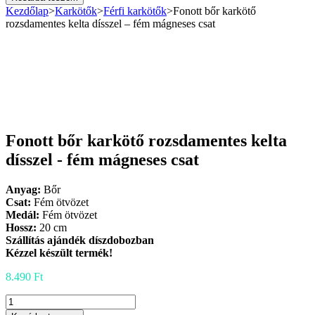
karkötő
Kezdőlap
>
Karkötők
>
Férfi karkötők
>
Fonott bőr karkötő
rozsdamentes
rozsdamentes kelta dísszel – fém mágneses csat
kelta
dísszel
-
fém
mágneses
csat
mennyiség
Fonott bőr karkötő rozsdamentes kelta
dísszel - fém mágneses csat
Anyag:
Bőr
Csat:
Fém ötvözet
Medál:
Fém ötvözet
Hossz:
20 cm
Szállítás ajándék díszdobozban
Kézzel készült termék!
8.490
Ft
Fonott
bőr