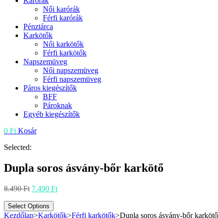
Karórák
Női karórák
Férfi karórák
Pénztárca
Karkötők
Női karkötők
Férfi karkötők
Napszemüveg
Női napszemüveg
Férfi napszemüveg
Páros kiegészítők
BFF
Pároknak
Egyéb kiegészítők
0
Ft
Kosár
Selected:
Dupla soros ásvány-bőr karkötő
Original
Current
8.490
Ft
7.490
Ft
price
price
was:
is:
Select Options
8.490 Ft.
7.490 Ft.
Kezdőlap
>
Karkötők
>
Férfi karkötők
>
Dupla soros ásvány-bőr karkötő