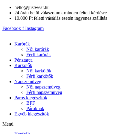
Skip
hello@justwear.hu
to
24 órán belül válaszolunk minden feltett kérdésre
content
10.000 Ft feletti vásárlás esetén ingyenes szállítás
Facebook-f
Instagram
Karórák
Női karórák
Férfi karórák
Pénztárca
Karkötők
Női karkötők
Férfi karkötők
Napszemüveg
Női napszemüveg
Férfi napszemüveg
Páros kiegészítők
BFF
Pároknak
Egyéb kiegészítők
Menü