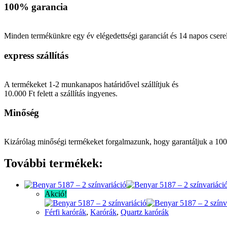
bőr
100% garancia
karkötő
mennyiség
Minden termékünkre egy év elégedettségi garanciát és 14 napos cserel
express szállítás
A termékeket 1-2 munkanapos határidővel szállítjuk és
10.000 Ft felett a szállítás ingyenes.
Minőség
Kizárólag minőségi termékeket forgalmazunk, hogy garantáljuk a 100
További termékek:
Akció!
Férfi karórák
,
Karórák
,
Quartz karórák