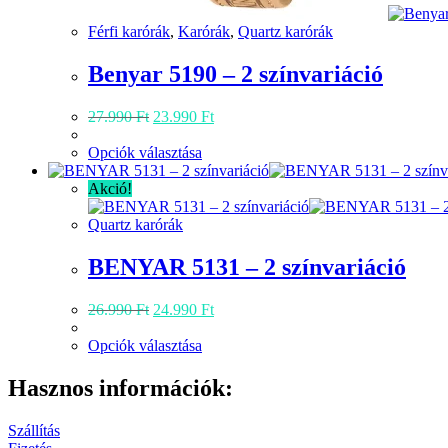
Férfi karórák
,
Karórák
,
Quartz karórák
Benyar 5190 – 2 színvariáció
Original
Current
27.990
Ft
23.990
Ft
price
price
was:
Ennek
is:
Opciók választása
27.990 Ft.
a
23.990 Ft.
terméknek
Akció!
több
variációja
Quartz karórák
van.
A
BENYAR 5131 – 2 színvariáció
változatok
a
Original
Current
26.990
Ft
24.990
Ft
termékoldalon
price
price
választhatók
was:
Ennek
is:
Opciók választása
ki
26.990 Ft.
a
24.990 Ft.
terméknek
Hasznos információk:
több
variációja
Szállítás
van.