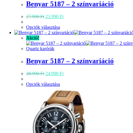
Benyar 5187 – 2 színvariáció
Original
Current
27.990
Ft
23.990
Ft
price
price
was:
Ennek
is:
Opciók választása
27.990 Ft.
a
23.990 Ft.
terméknek
Akció!
több
variációja
Quartz karórák
van.
A
Benyar 5187 – 2 színvariáció
változatok
a
Original
Current
28.990
Ft
24.990
Ft
termékoldalon
price
price
választhatók
was:
Ennek
is:
Opciók választása
ki
28.990 Ft.
a
24.990 Ft.
terméknek
több
variációja
van.
A
változatok
a
termékoldalon