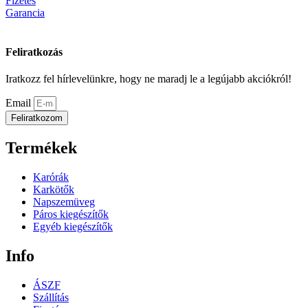
Fizetés
A
Garancia
változatok
a
termékoldalon
Feliratkozás
választhatók
ki
Iratkozz fel hírlevelünkre, hogy ne maradj le a legújabb akciókról!
Email
Feliratkozom
Termékek
Karórák
Karkötők
Napszemüveg
Páros kiegészítők
Egyéb kiegészítők
Info
ÁSZF
Szállítás