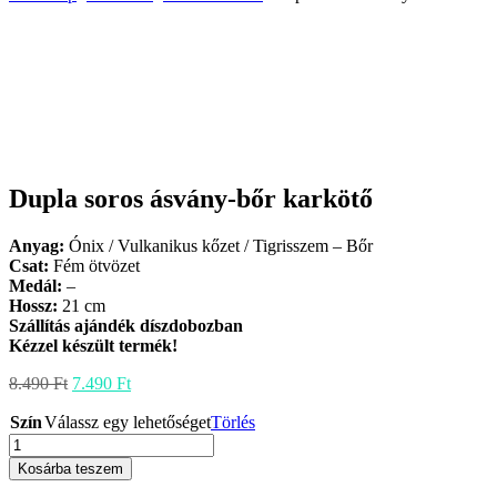
Dupla soros ásvány-bőr karkötő
Anyag:
Ónix / Vulkanikus kőzet / Tigrisszem – Bőr
Csat:
Fém ötvözet
Medál:
–
Hossz:
21 cm
Szállítás ajándék díszdobozban
Kézzel készült termék!
Original
Current
8.490
Ft
7.490
Ft
price
price
Szín
Válassz egy lehetőséget
was:
is:
Törlés
Dupla
8.490 Ft.
7.490 Ft.
soros
Kosárba teszem
ásvány-