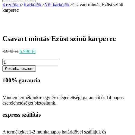
Ezüst
Kezdőlap
>
Karkötők
>
Női karkötők
>
Csavart mintás Ezüst színű
színű
karperec
karperec
mennyiség
Csavart mintás Ezüst színű karperec
Original
Current
8.990
Ft
6.990
Ft
price
price
Csavart
was:
is:
mintás
8.990 Ft.
6.990 Ft.
Kosárba teszem
Ezüst
színű
100% garancia
karperec
mennyiség
Minden termékünkre egy év elégedettségi garanciát és 14 napos
cserelehetőséget biztosítunk.
express szállítás
A termékeket 1-2 munkanapos határidővel szállítjuk és