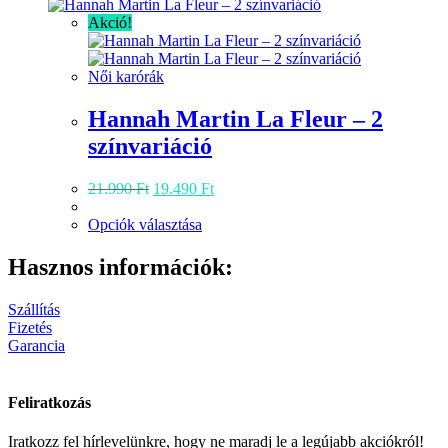
Akció!
Női karórák
Hannah Martin La Fleur – 2
színvariáció
Original
Current
21.990
Ft
19.490
Ft
price
price
was:
Ennek
is:
Opciók választása
21.990 Ft.
a
19.490 Ft.
terméknek
Hasznos információk:
több
variációja
Szállítás
van.
Fizetés
A
Garancia
változatok
a
termékoldalon
Feliratkozás
választhatók
ki
Iratkozz fel hírlevelünkre, hogy ne maradj le a legújabb akciókról!