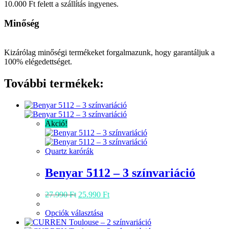
10.000 Ft felett a szállítás ingyenes.
Minőség
Kizárólag minőségi termékeket forgalmazunk, hogy garantáljuk a
100% elégedettséget.
További termékek:
Akció!
Quartz karórák
Benyar 5112 – 3 színvariáció
Original
Current
27.990
Ft
25.990
Ft
price
price
was:
Ennek
is:
Opciók választása
27.990 Ft.
a
25.990 Ft.