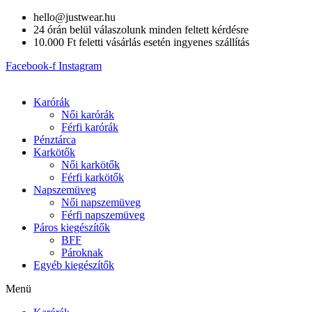
Skip
hello@justwear.hu
to
24 órán belül válaszolunk minden feltett kérdésre
content
10.000 Ft feletti vásárlás esetén ingyenes szállítás
Facebook-f
Instagram
Karórák
Női karórák
Férfi karórák
Pénztárca
Karkötők
Női karkötők
Férfi karkötők
Napszemüveg
Női napszemüveg
Férfi napszemüveg
Páros kiegészítők
BFF
Pároknak
Egyéb kiegészítők
Menü