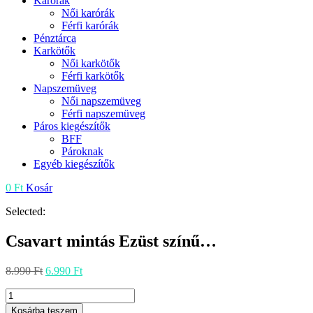
Karórák
Női karórák
Férfi karórák
Pénztárca
Karkötők
Női karkötők
Férfi karkötők
Napszemüveg
Női napszemüveg
Férfi napszemüveg
Páros kiegészítők
BFF
Pároknak
Egyéb kiegészítők
0
Ft
Kosár
Selected:
Csavart mintás Ezüst színű…
Original
Current
8.990
Ft
6.990
Ft
price
price
Csavart
was:
is:
mintás
8.990 Ft.
6.990 Ft.
Kosárba teszem