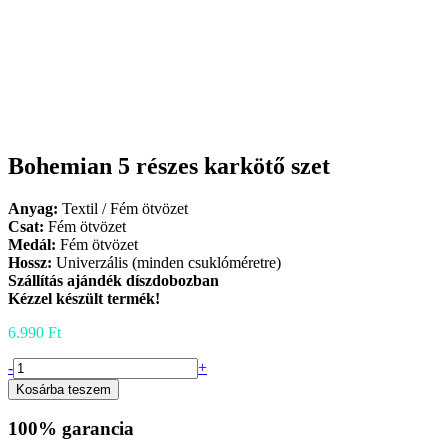
Bohemian 5 részes karkötő szet
Anyag:
Textil / Fém ötvözet
Csat:
Fém ötvözet
Medál:
Fém ötvözet
Hossz:
Univerzális (minden csuklóméretre)
Szállítás ajándék díszdobozban
Kézzel készült termék!
6.990
Ft
Bohemian
-
+
5
Kosárba teszem
részes
karkötő
100% garancia
szet