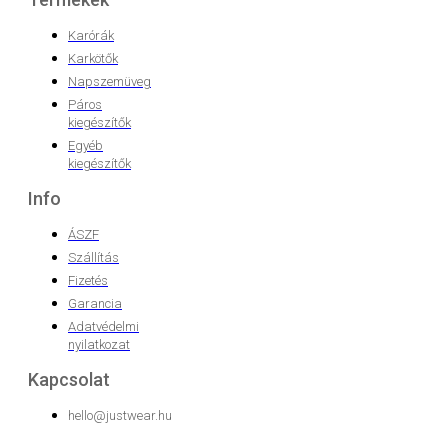
Karórák
Karkötők
Napszemüveg
Páros
kiegészítők
Egyéb
kiegészítők
Info
ÁSZF
Szállítás
Fizetés
Garancia
Adatvédelmi
nyilatkozat
Kapcsolat
hello@justwear.hu