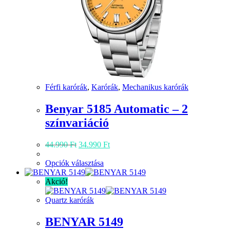
Férfi karórák
,
Karórák
,
Mechanikus karórák
Benyar 5185 Automatic – 2
színvariáció
Original
Current
44.990
Ft
34.990
Ft
price
price
was:
Ennek
is:
Opciók választása
44.990 Ft.
a
34.990 Ft.
terméknek
Akció!
több
variációja
Quartz karórák
van.
A
BENYAR 5149
változatok