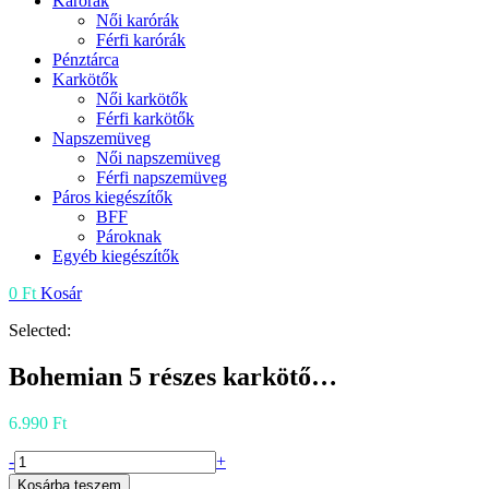
Karórák
Női karórák
Férfi karórák
Pénztárca
Karkötők
Női karkötők
Férfi karkötők
Napszemüveg
Női napszemüveg
Férfi napszemüveg
Páros kiegészítők
BFF
Pároknak
Egyéb kiegészítők
0
Ft
Kosár
Selected:
Bohemian 5 részes karkötő…
6.990
Ft
Bohemian
-
+
5
Kosárba teszem