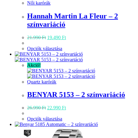
Női karórák
Hannah Martin La Fleur – 2
színvariáció
Original
Current
21.990
Ft
19.490
Ft
price
price
was:
Ennek
is:
Opciók választása
21.990 Ft.
a
19.490 Ft.
terméknek
több
Akció!
variációja
van.
A
Quartz karórák
változatok
a
BENYAR 5153 – 2 színvariáció
termékoldalon
választhatók
Original
Current
26.990
Ft
22.990
Ft
ki
price
price
was:
Ennek
is:
Opciók választása
26.990 Ft.
a
22.990 Ft.
terméknek
több