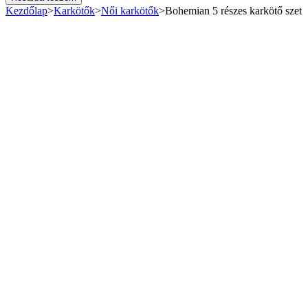
részes
Kezdőlap
>
Karkötők
>
Női karkötők
>
Bohemian 5 részes karkötő szet
karkötő
szet
mennyiség