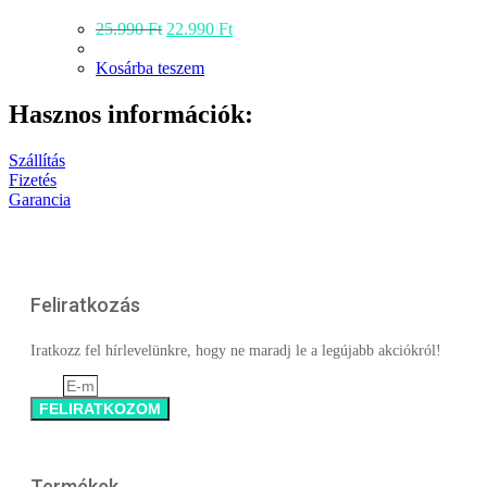
a
Original
Current
25.990
Ft
22.990
Ft
termékoldalon
price
price
választhatók
was:
is:
Kosárba teszem
ki
25.990 Ft.
22.990 Ft.
Hasznos információk:
Szállítás
Fizetés
Garancia
Feliratkozás
Iratkozz fel hírlevelünkre, hogy ne maradj le a legújabb akciókról!
Email
FELIRATKOZOM
Termékek