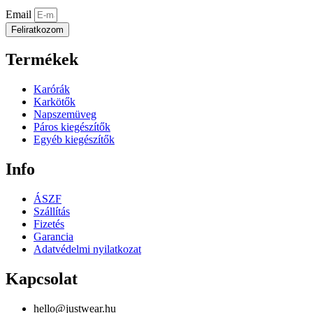
Email
Feliratkozom
Termékek
Karórák
Karkötők
Napszemüveg
Páros kiegészítők
Egyéb kiegészítők
Info
ÁSZF
Szállítás
Fizetés
Garancia
Adatvédelmi nyilatkozat
Kapcsolat
hello@justwear.hu