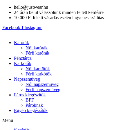
Skip
hello@justwear.hu
to
24 órán belül válaszolunk minden feltett kérdésre
content
10.000 Ft feletti vásárlás esetén ingyenes szállítás
Facebook-f
Instagram
Karórák
Női karórák
Férfi karórák
Pénztárca
Karkötők
Női karkötők
Férfi karkötők
Napszemüveg
Női napszemüveg
Férfi napszemüveg
Páros kiegészítők
BFF
Pároknak
Egyéb kiegészítők
Menü