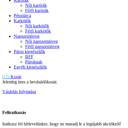
Karórák
Női karórák
Férfi karórák
Pénztárca
Karkötők
Női karkötők
Férfi karkötők
Napszemüveg
Női napszemüveg
Férfi napszemüveg
Páros kiegészítők
BFF
Pároknak
Egyéb kiegészítők
0
Ft
Kosár
Jelenleg üres a bevásárlókosár.
Vásárlás folytatása
Feliratkozás
Iratkozz fel hírlevelünkre, hogy ne maradj le a legújabb akciókról!